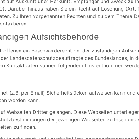
echt auf Auskunft über Herkunft, Empfänger und Zweck zu I
 Darüber hinaus haben Sie ein Recht auf Löschung (Art. 17)
r Daten. Zu Ihren vorgenannten Rechten und zu dem Thema D
ontaktieren.
ändigen Aufsichtsbehörde
etroffenen ein Beschwerderecht bei der zuständigen Aufsic
t der Landesdatenschutzbeauftragte des Bundeslandes, in 
deren Kontaktdaten können folgendem Link entnommen werd
et (z.B. per Email) Sicherheitslücken aufweisen kann und ei
sen werden kann.
f Webseiten Dritter gelangen. Diese Webseiten unterliegen 
schutzbestimmungen der jeweiligen Webseiten zu lesen und 
iten zu finden.
tz sehr ernst und verarbeitet Ihre personenbezogenen D